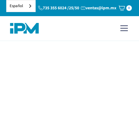
Español
735 355 6024 /25/50
ventas@ipm.mx
0
Accesorios para la copa
menstrual
La copa menstrual es muy práctica porque no necesitas
nada más para empezar a usarla. Pero algunos accesorios te
pueden facilitar las cosas.