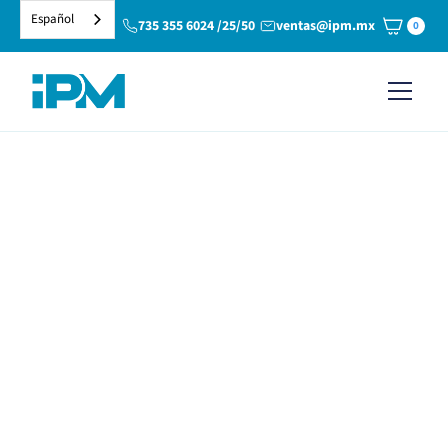
Español
735 355 6024 /25/50
ventas@ipm.mx
0
¿Cuál es la mejor copa
menstrual?
La mejor copa menstrual es la que se adapta a tu cuerpo y
necesidades. Aquí te decimos qué factores debes tomar en
cuenta antes de elegir.